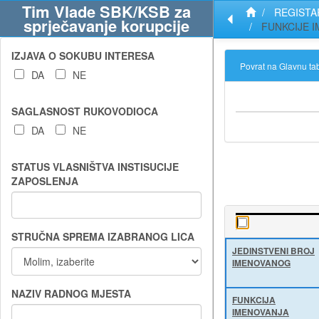
Preskoči
Preskoči
Preskoči
Popis
Tim Vlade SBK/KSB za
REGISTA
na
na
na
kratica
sprječavanje korupcije
FUNKCIJE I
podatke
izbornik
pretragu
IZJAVA O SOKUBU INTERESA
Povrat na Glavnu ta
DA
NE
SAGLASNOST RUKOVODIOCA
DA
NE
STATUS VLASNIŠTVA INSTISUCIJE
ZAPOSLENJA
STRUČNA SPREMA IZABRANOG LICA
JEDINSTVENI BROJ
IMENOVANOG
NAZIV RADNOG MJESTA
FUNKCIJA
IMENOVANJA