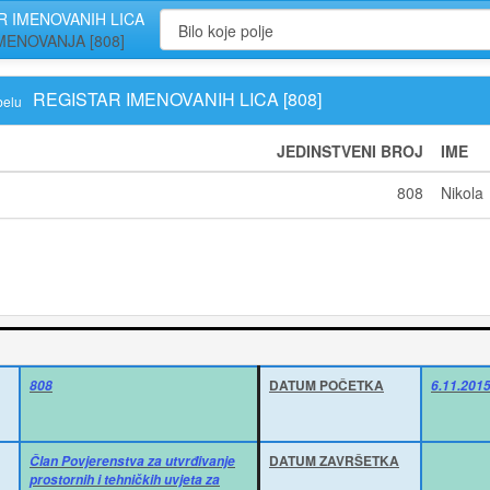
R IMENOVANIH LICA
MENOVANJA [808]
REGISTAR IMENOVANIH LICA [808]
belu
JEDINSTVENI BROJ
IME
808
Nikola
DATUM POČETKA
808
6.11.2015
DATUM ZAVRŠETKA
Član Povjerenstva za utvrđivanje
prostornih i tehničkih uvjeta za