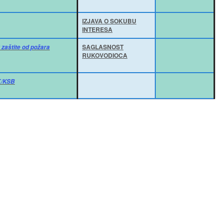
IZJAVA O SOKUBU
INTERESA
SAGLASNOST
 zaštite od požara
RUKOVODIOCA
/KSB