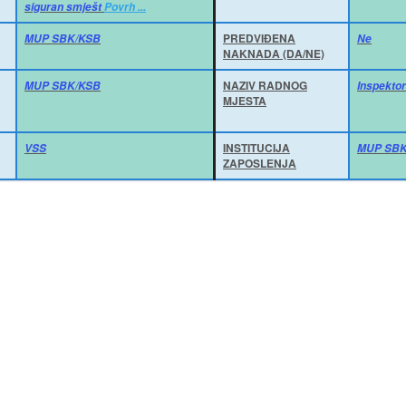
siguran smješt
Povrh ...
PREDVIĐENA
MUP SBK/KSB
Ne
NAKNADA (DA/NE)
NAZIV RADNOG
MUP SBK/KSB
Inspektor
MJESTA
INSTITUCIJA
VSS
MUP SBK
ZAPOSLENJA