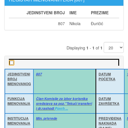
JEDINSTVENI BROJ
IME
PREZIME
807
Nikola
Đuričić
Displaying
1
-
1
of
1
JEDINSTVENI
DATUM
807
BROJ
POČETKA
IMENOVANOG
FUNKCIJA
DATUM
Član Komisije za izbor korisnika
IMENOVANJA
ZAVRŠETKA
sredstava sa poz."Tekući transferi
i dr.rashodi
Povrh ...
INSTITUCIJA
PREDVIĐENA
Min. privrede
IMENOVANJA
NAKNADA
(DA/NE)