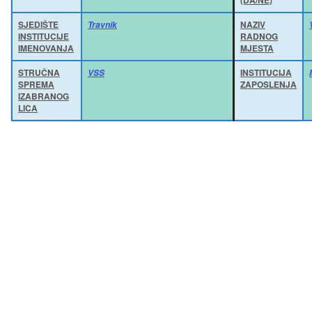
SJEDIŠTE
NAZIV
Travnik
INSTITUCIJE
RADNOG
IMENOVANJA
MJESTA
STRUČNA
INSTITUCIJA
VSS
SPREMA
ZAPOSLENJA
IZABRANOG
LICA