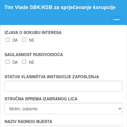
Preskoči
Preskoči
Preskoči
Popis
Tim Vlade SBK/KSB za sprječavanje korupcije
na
na
na
kratica
podatke
izbornik
pretragu
Toggl
navig
IZJAVA O SOKUBU INTERESA
DA
NE
SAGLASNOST RUKOVODIOCA
DA
NE
STATUS VLASNIŠTVA INSTISUCIJE ZAPOSLENJA
STRUČNA SPREMA IZABRANOG LICA
NAZIV RADNOG MJESTA