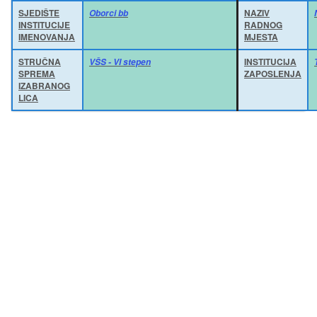
SJEDIŠTE
NAZIV
Oborci bb
INSTITUCIJE
RADNOG
IMENOVANJA
MJESTA
STRUČNA
INSTITUCIJA
VŠS - VI stepen
SPREMA
ZAPOSLENJA
IZABRANOG
LICA