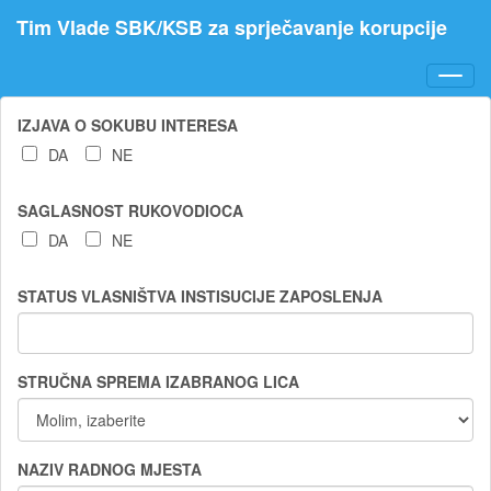
Preskoči
Preskoči
Preskoči
Popis
Tim Vlade SBK/KSB za sprječavanje korupcije
na
na
na
kratica
podatke
izbornik
pretragu
Toggl
navig
IZJAVA O SOKUBU INTERESA
DA
NE
SAGLASNOST RUKOVODIOCA
DA
NE
STATUS VLASNIŠTVA INSTISUCIJE ZAPOSLENJA
STRUČNA SPREMA IZABRANOG LICA
NAZIV RADNOG MJESTA