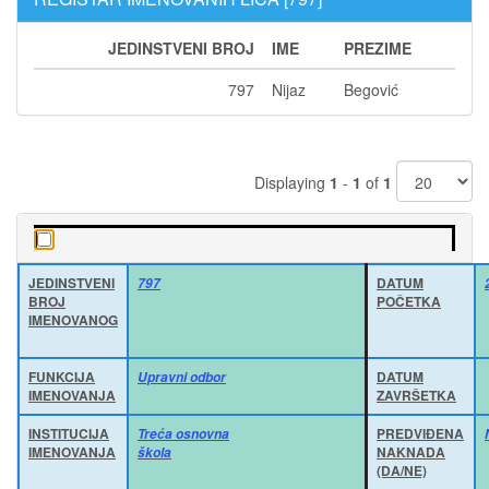
JEDINSTVENI BROJ
IME
PREZIME
797
Nijaz
Begović
Displaying
1
-
1
of
1
JEDINSTVENI
DATUM
797
BROJ
POČETKA
IMENOVANOG
FUNKCIJA
DATUM
Upravni odbor
IMENOVANJA
ZAVRŠETKA
INSTITUCIJA
PREDVIĐENA
Treća osnovna
IMENOVANJA
NAKNADA
škola
(DA/NE)