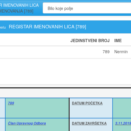
R IMENOVANIH LICA
MENOVANJA [789]
REGISTAR IMENOVANIH LICA [789]
belu
JEDINSTVENI BROJ
IME
789
Nermin
DATUM POČETKA
789
DATUM ZAVRŠETKA
Član Upravnog Odbora
3.11.2019