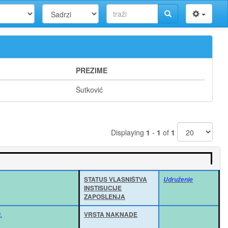
PREZIME
Šutković
Displaying
1
-
1
of
1
STATUS VLASNIŠTVA
Udruženje
INSTISUCIJE
ZAPOSLENJA
VRSTA NAKNADE
.