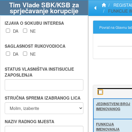
Preskoči
Preskoči
Preskoči
Popis
Tim Vlade SBK/KSB za
REGISTA
na
na
na
kratica
sprječavanje korupcije
FUNKCIJE I
podatke
izbornik
pretragu
IZJAVA O SOKUBU INTERESA
Povrat na Glavnu ta
DA
NE
SAGLASNOST RUKOVODIOCA
DA
NE
STATUS VLASNIŠTVA INSTISUCIJE
ZAPOSLENJA
STRUČNA SPREMA IZABRANOG LICA
JEDINSTVENI BROJ
IMENOVANOG
NAZIV RADNOG MJESTA
FUNKCIJA
IMENOVANJA